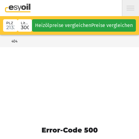
PLZ
Liter
Heizölpreise vergleichen
Preise vergleichen
404
Error-Code 500