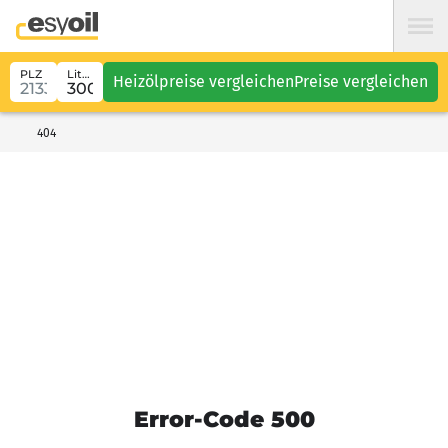
PLZ
Liter
Heizölpreise vergleichen
Preise vergleichen
404
Error-Code 500