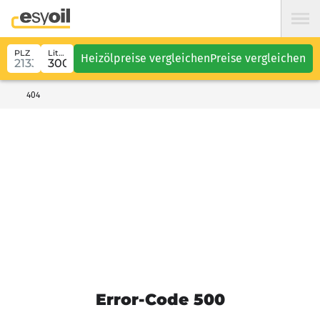
PLZ
Liter
Heizölpreise vergleichen
Preise vergleichen
404
Error-Code 500