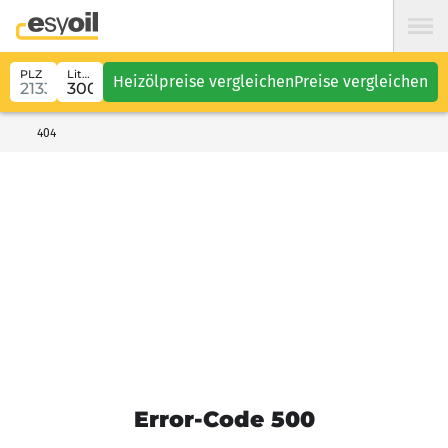
PLZ
Liter
Heizölpreise vergleichen
Preise vergleichen
404
Error-Code 500