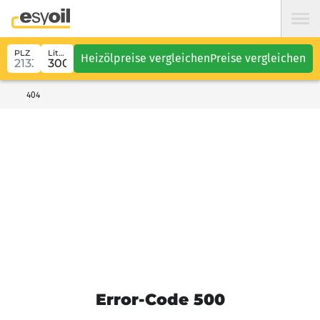
PLZ
Liter
Heizölpreise vergleichen
Preise vergleichen
404
Error-Code 500