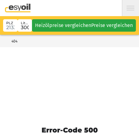
PLZ
Liter
Heizölpreise vergleichen
Preise vergleichen
404
Error-Code 500