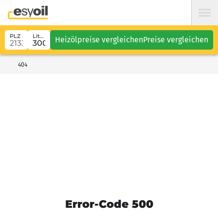
PLZ
Liter
Heizölpreise vergleichen
Preise vergleichen
404
Error-Code 500