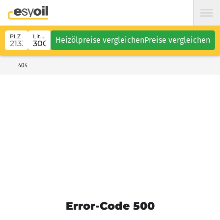
PLZ
Liter
Heizölpreise vergleichen
Preise vergleichen
404
Error-Code 500