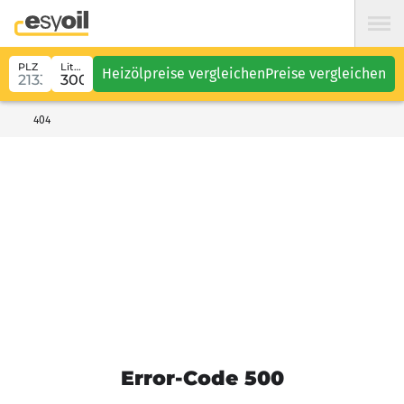
PLZ
Liter
Heizölpreise vergleichen
Preise vergleichen
404
Error-Code 500