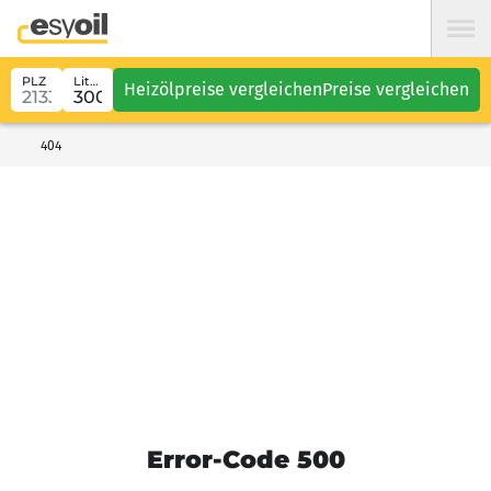
PLZ
Liter
Heizölpreise vergleichen
Preise vergleichen
404
Error-Code 500