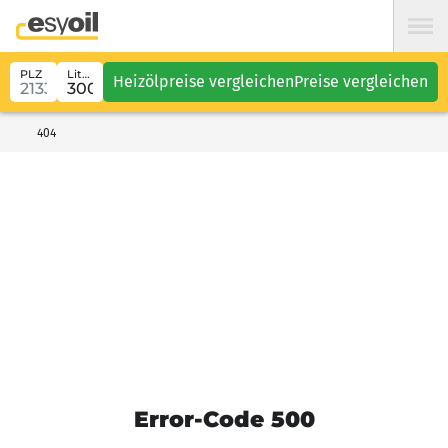
PLZ
Liter
Heizölpreise vergleichen
Preise vergleichen
404
Error-Code 500