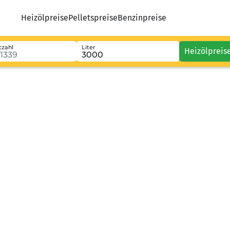
Heizölpreise
Pelletspreise
Benzinpreise
tzahl
Liter
Heizölpreis