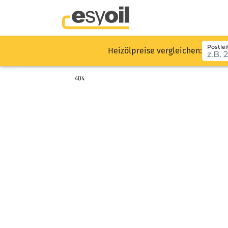
Postlei
Heizölpreise vergleichen:
404