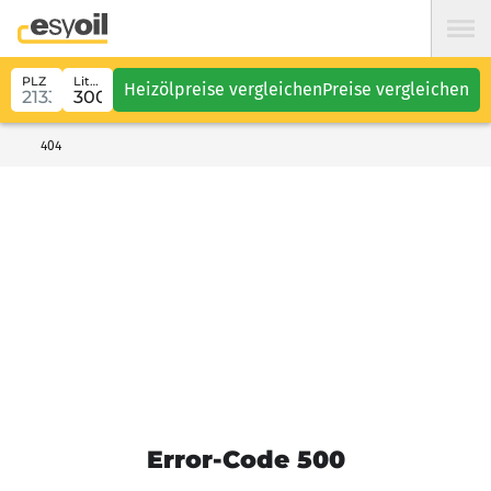
PLZ
Liter
Heizölpreise vergleichen
Preise vergleichen
404
Error-Code 500