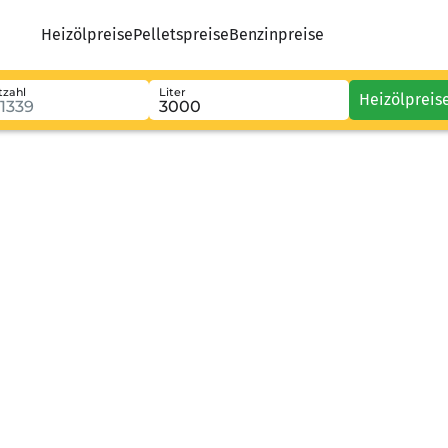
Heizölpreise
Pelletspreise
Benzinpreise
tzahl
Liter
Heizölpreis