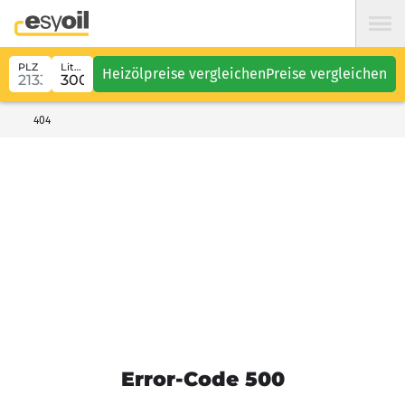
PLZ
Liter
Heizölpreise vergleichen
Preise vergleichen
404
Error-Code 500