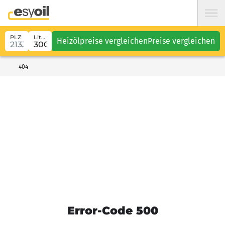
PLZ
Liter
Heizölpreise vergleichen
Preise vergleichen
404
Error-Code 500