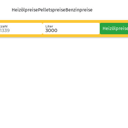
Heizölpreise
Pelletspreise
Benzinpreise
tzahl
Liter
Heizölpreis