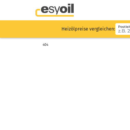
Postlei
Heizölpreise vergleichen:
404