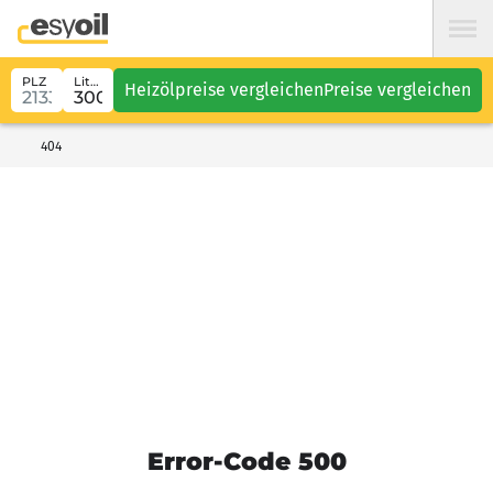
PLZ
Liter
Heizölpreise vergleichen
Preise vergleichen
404
Error-Code 500