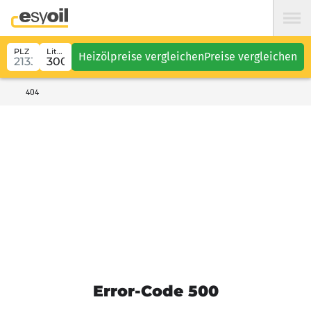
PLZ
Liter
Heizölpreise vergleichen
Preise vergleichen
404
Error-Code 500