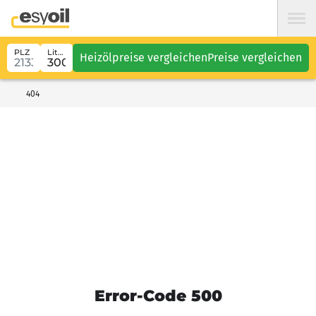
PLZ
Liter
Heizölpreise vergleichen
Preise vergleichen
404
Error-Code 500