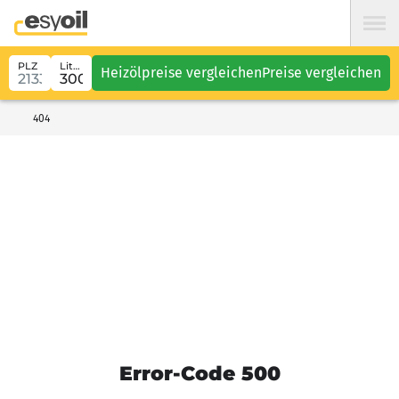
PLZ
Liter
Heizölpreise vergleichen
Preise vergleichen
404
Error-Code 500