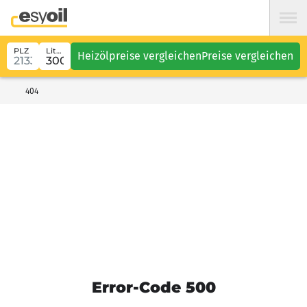
PLZ
Liter
Heizölpreise vergleichen
Preise vergleichen
404
Error-Code 500