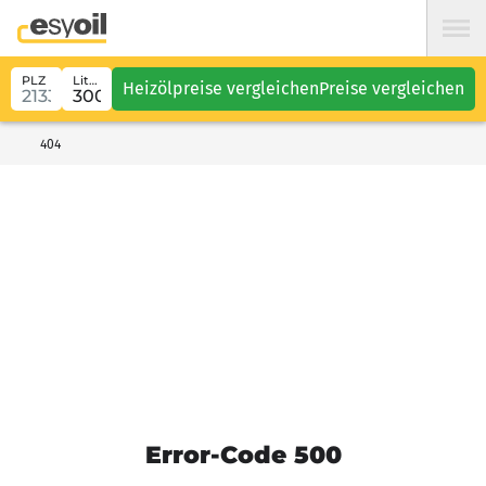
PLZ
Liter
Heizölpreise vergleichen
Preise vergleichen
404
Error-Code 500