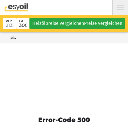
PLZ
Liter
Heizölpreise vergleichen
Preise vergleichen
404
Error-Code 500