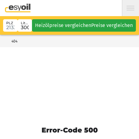
PLZ
Liter
Heizölpreise vergleichen
Preise vergleichen
404
Error-Code 500