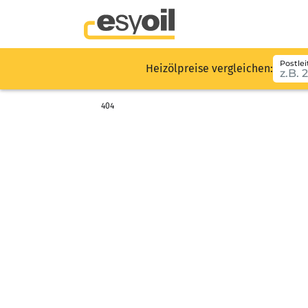
Postlei
Heizölpreise vergleichen:
404