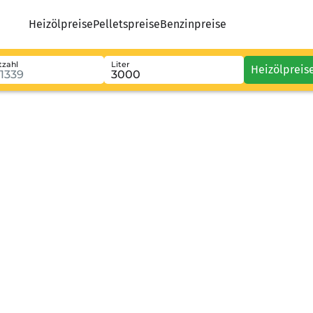
Heizölpreise
Pelletspreise
Benzinpreise
tzahl
Liter
Heizölpreis