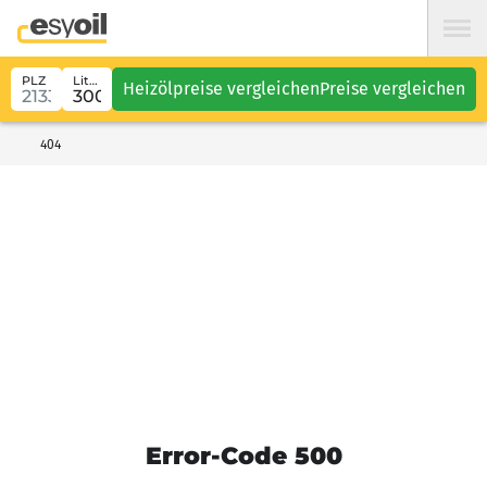
PLZ
Liter
Heizölpreise vergleichen
Preise vergleichen
404
Error-Code 500