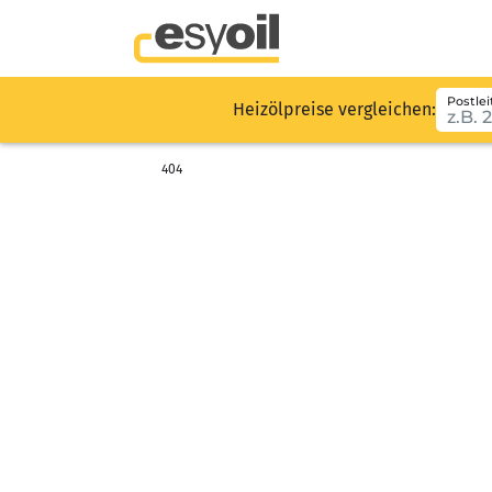
Postlei
Heizölpreise vergleichen:
404