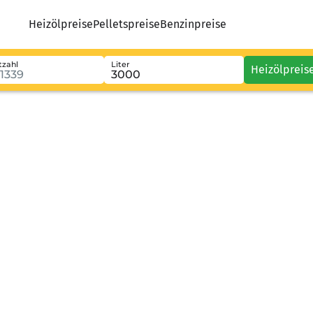
Heizölpreise
Pelletspreise
Benzinpreise
tzahl
Liter
Heizölpreis