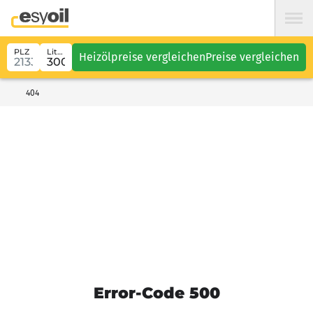
PLZ
Liter
Heizölpreise vergleichen
Preise vergleichen
404
Error-Code 500