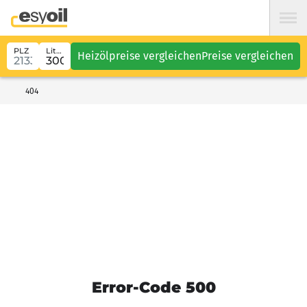
PLZ
Liter
Heizölpreise vergleichen
Preise vergleichen
404
Error-Code 500