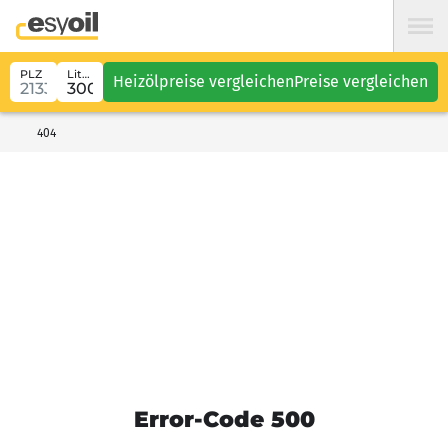
PLZ
Liter
Heizölpreise vergleichen
Preise vergleichen
404
Error-Code 500