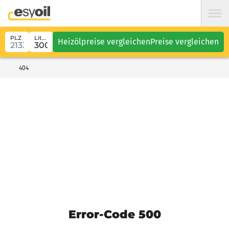
PLZ
Liter
Heizölpreise vergleichen
Preise vergleichen
404
Error-Code 500