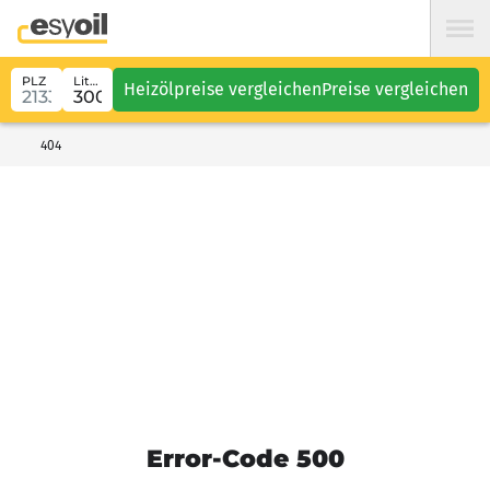
PLZ
Liter
Heizölpreise vergleichen
Preise vergleichen
404
Error-Code 500