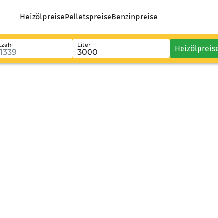
Heizölpreise
Pelletspreise
Benzinpreise
tzahl
Liter
Heizölpreis