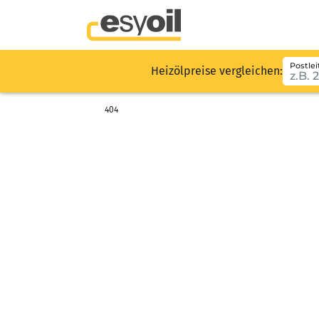
Postlei
Heizölpreise vergleichen:
404