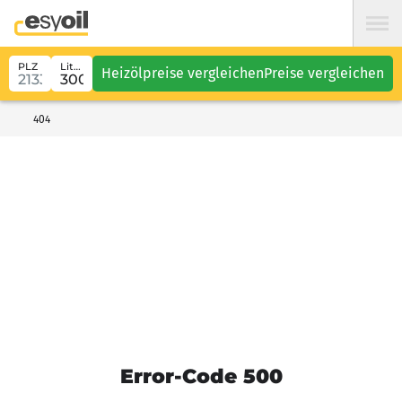
PLZ
Liter
Heizölpreise vergleichen
Preise vergleichen
404
Error-Code 500