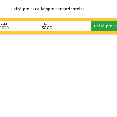
Heizölpreise
Pelletspreise
Benzinpreise
tzahl
Liter
Heizölpreis