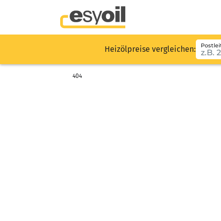
Postlei
Heizölpreise vergleichen:
404