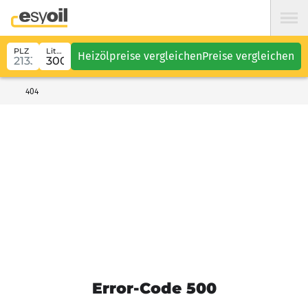
PLZ
Liter
Heizölpreise vergleichen
Preise vergleichen
404
Error-Code 500