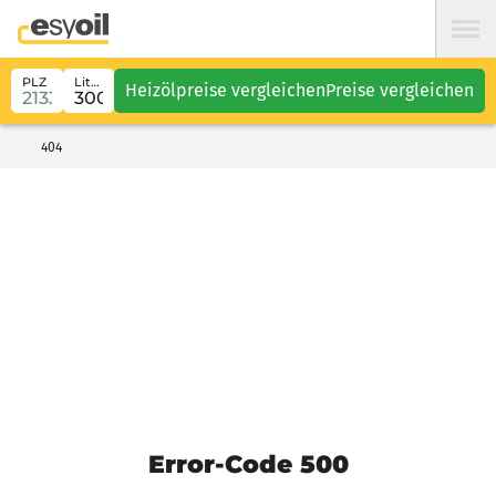
PLZ
Liter
Heizölpreise vergleichen
Preise vergleichen
404
Error-Code 500