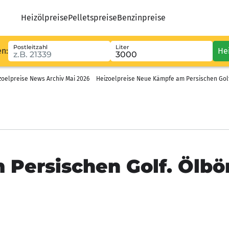
Heizölpreise
Pelletspreise
Benzinpreise
Postleitzahl
Liter
en:
He
zoelpreise News Archiv Mai 2026
Heizoelpreise Neue Kämpfe am Persischen Golf.
Persischen Golf. Ölbö