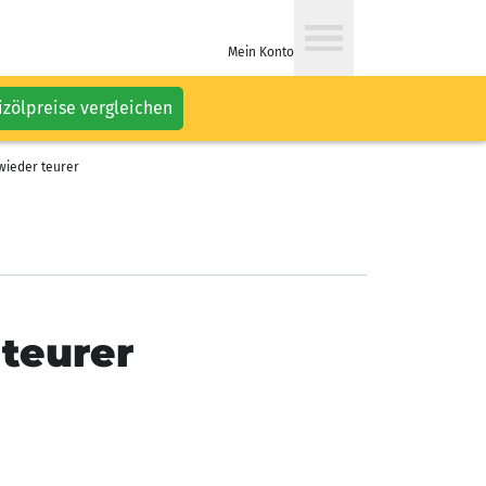
Mein Konto
izölpreise vergleichen
wieder teurer
 teurer