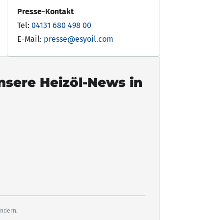
Presse-Kontakt
Tel:
04131 680 498 00
E-Mail:
presse@esyoil.com
unsere Heizöl-News in
ändern.