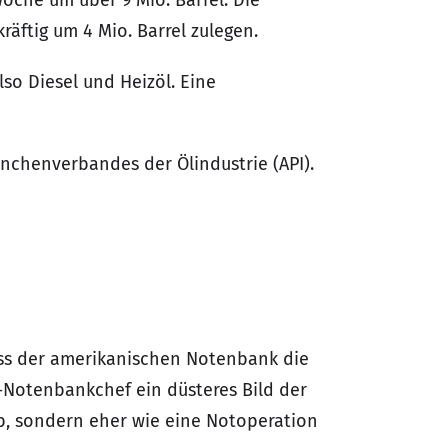
oche um über 9 Mio. Barrel. Die
äftig um 4 Mio. Barrel zulegen.
lso Diesel und Heizöl. Eine
nchenverbandes der Ölindustrie (API).
uss der amerikanischen Notenbank die
-Notenbankchef ein düsteres Bild der
b, sondern eher wie eine Notoperation