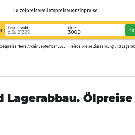
Heizölpreise
Pelletspreise
Benzinpreise
Postleitzahl
Liter
en:
He
zoelpreise News Archiv September 2025
Heizoelpreise Zinssenkung und Lagerab
 Lagerabbau. Ölpreise