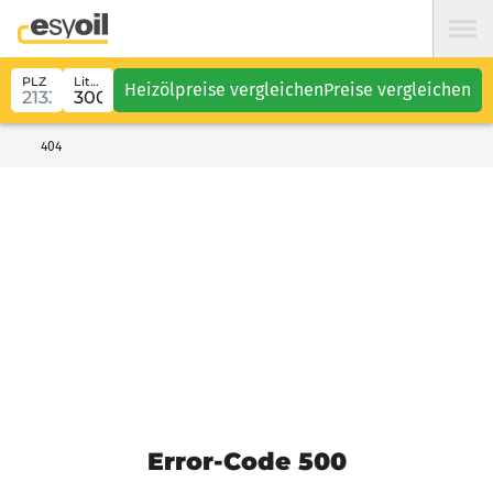
PLZ
Liter
Heizölpreise vergleichen
Preise vergleichen
404
Error-Code 500