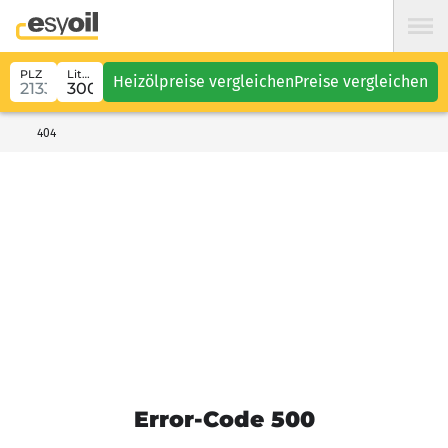
PLZ
Liter
Heizölpreise vergleichen
Preise vergleichen
404
Error-Code 500