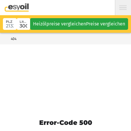
PLZ
Liter
Heizölpreise vergleichen
Preise vergleichen
404
Error-Code 500