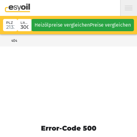
PLZ
Liter
Heizölpreise vergleichen
Preise vergleichen
404
Error-Code 500