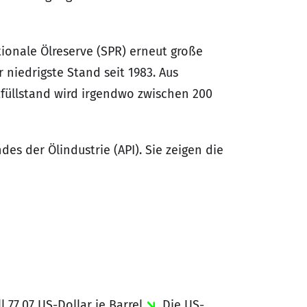
tionale Ölreserve (SPR) erneut große
 niedrigste Stand seit 1983. Aus
füllstand wird irgendwo zwischen 200
s der Ölindustrie (API). Sie zeigen die
 77,07 US-Dollar je Barrel
. Die US-