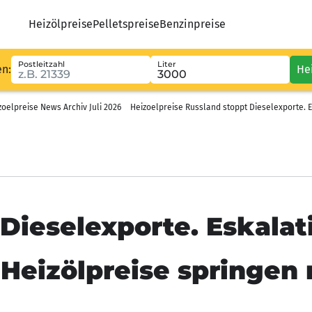
Heizölpreise
Pelletspreise
Benzinpreise
Postleitzahl
Liter
en:
He
zoelpreise News Archiv Juli 2026
Heizoelpreise Russland stoppt Dieselexporte. E
 Dieselexporte. Eskala
 Heizölpreise springen