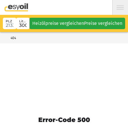
PLZ
Liter
Heizölpreise vergleichen
Preise vergleichen
404
Error-Code 500