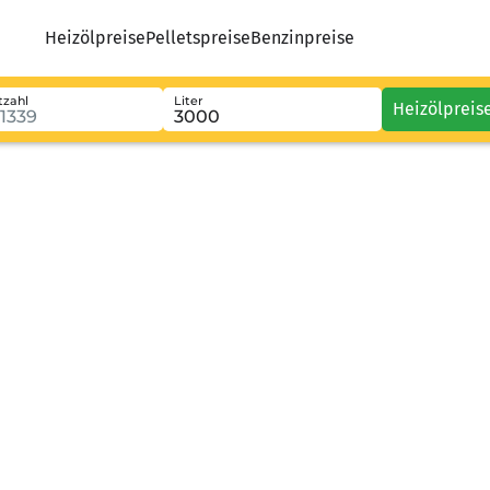
Heizölpreise
Pelletspreise
Benzinpreise
tzahl
Liter
Heizölpreis