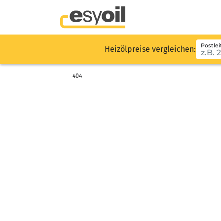
Postlei
Heizölpreise vergleichen:
404