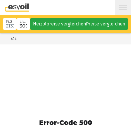
PLZ
Liter
Heizölpreise vergleichen
Preise vergleichen
404
Error-Code 500