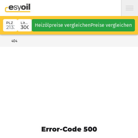
PLZ
Liter
Heizölpreise vergleichen
Preise vergleichen
404
Error-Code 500